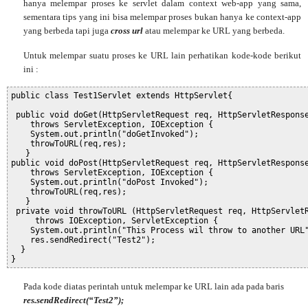
hanya melempar proses ke servlet dalam context web-app yang sama,
sementara tips yang ini bisa melempar proses bukan hanya ke context-app
yang berbeda tapi juga
cross url
atau melempar ke URL yang berbeda.
Untuk melempar suatu proses ke URL lain perhatikan kode-kode berikut
ini :
public class Test1Servlet extends HttpServlet{
 public void doGet(HttpServletRequest req, HttpServletRespons
    throws ServletException, IOException {
    System.out.println("doGetInvoked");
    throwToURL(req,res);
   }
public void doPost(HttpServletRequest req, HttpServletRespons
    throws ServletException, IOException {
    System.out.println("doPost Invoked");
    throwToURL(req,res);
   }
 private void throwToURL (HttpServletRequest req, HttpServlet
     throws IOException, ServletException {
    System.out.println("This Process wil throw to another URL
    res.sendRedirect("Test2");
  }
}
Pada kode diatas perintah untuk melempar ke URL lain ada pada baris
res.sendRedirect(“Test2”);