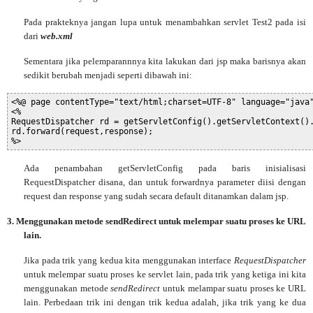
Pada prakteknya jangan lupa untuk menambahkan servlet Test2 pada isi
dari
web.xml
Sementara jika pelemparannnya kita lakukan dari jsp maka barisnya akan
sedikit berubah menjadi seperti dibawah ini:
<%@ page contentType="text/html;charset=UTF-8" language="java
<%
RequestDispatcher rd = getServletConfig().getServletContext()
rd.forward(request,response);
%>
Ada
penambahan getServletConfig pada baris inisialisasi
RequestDispatcher disana, dan untuk forwardnya parameter diisi dengan
request dan response yang sudah secara default ditanamkan dalam jsp.
3.
Menggunakan metode sendRedirect untuk melempar suatu proses ke URL
lain.
Jika pada trik yang kedua kita menggunakan interface
RequestDispatcher
untuk melempar suatu proses ke servlet lain, pada trik yang ketiga ini kita
menggunakan metode
sendRedirect
untuk melampar suatu proses ke URL
lain. Perbedaan trik ini dengan trik kedua adalah, jika trik yang ke dua