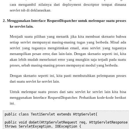
cara mengambil nilainya dari deployment descriptor tempat dimana
servlet tsb di deklarasikan.
2.
Menggunakan Interface RequestDispatcher untuk melempar suatu proses
ke servlet lain.
Menjadi suatu pilihan yang menarik jika kita membuat skenario bahwa
setiap servlet mempunyai masing-masing tugas yang berbeda. Misal ada
servlet yang tugasnya mengirimkan email, atau servlet yang tugasnya
menampilkan pesan error, dan lain-lain. Dengan skenario seperti ini, kita
akan lebih mudah menelusuri error yang mungkin saja terjadi pada suatu
proses, sebab masing-masing proses mempunyai modul yang berbeda.
Dengan skenario seperti ini, kita pasti membutuhkan pelemparan proses
dari suatu servlet ke servlet lain.
Untuk melempar suatu proses dari satu servlet ke servlet lain kita bisa
menggunakan Interface RequestDispatcher. Perhatikan kode-kode berikut
ini.
public class Test1Servlet extends HttpServlet{
public void doGet(HttpServletRequest req, HttpServletResponse
throws ServletException, IOException {