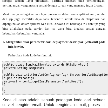
sebagai sebuah layer presentasi, pastinya didasari oleh pertimbangan-
pertimbangan yang matang sesuai dengan tujuan yang memang ingin dicapai.
Meski hanya sebagai sebuah layer presentasi dalam suatu aplikasi web, servlet
dan jsp juga memiliki daya tarik tersendiri untuk bisa di eksplorasi dan
dipergunakan dalam aplikasi web kita. Dibawah ini beberapa trik dan tips yang
bisa dilakukan pada servlet dan jsp yang bisa dipakai sesuai dengan
kebutuhan-kebutuhan yang ada.
1.
Mengambil nilai parameter dari deployment descriptor (web.xml) pada
init Servlet.
Perhatikan kode kode berikut ini:
public class SendMailServlet extends HttpServlet {
private String smtpHost;
public void init(ServletConfig config) throws ServletExceptio
super.init(config);
smtpHost = config.getInitParameter("smtpHost");
}
…………………………
}
Kode di atas adalah sebuah potongan kode dari sebuah
servlet pengirim email. Untuk pengiriman email, proses ini