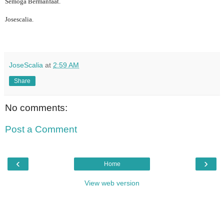
Semoga Bermanfaat.
Josescalia.
JoseScalia
at
2:59 AM
Share
No comments:
Post a Comment
‹
›
Home
View web version