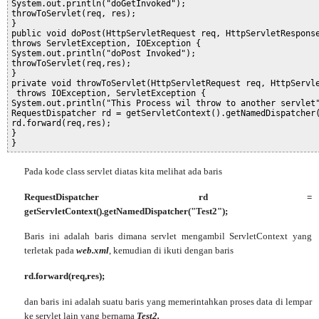
System.out.println("doGetInvoked");
throwToServlet(req, res);
}
public void doPost(HttpServletRequest req, HttpServletRespons
throws ServletException, IOException {
System.out.println("doPost Invoked");
throwToServlet(req,res);
}
private void throwToServlet(HttpServletRequest req, HttpServl
 throws IOException, ServletException {
System.out.println("This Process wil throw to another servlet
RequestDispatcher rd = getServletContext().getNamedDispatcher
rd.forward(req,res);
}
}
Pada kode class servlet diatas kita melihat ada baris
RequestDispatcher rd =
getServletContext().getNamedDispatcher("Test2");
Baris ini adalah baris dimana servlet mengambil ServletContext yang
terletak pada
web.xml
, kemudian di ikuti dengan baris
rd.forward(req,res);
dan baris ini adalah suatu baris yang memerintahkan proses data di lempar
ke servlet lain yang bernama
Test2.