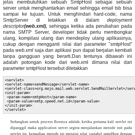
jelas membutuhkan sebuah SmtpHost sebagai sebuah
server untuk menghantarkan email sehingga email tsb bisa
sampai ke tujuan. Untuk menghindari hard-code, nama
SmtpServer di letakkan di dalam
deployment
descriptor
(web.xml),
sehingga ketika ada perubahan pada
nama SMTP Server, developer tidak perlu membongkar
ulang, kompilasi ulang dan mendeploy ulang aplikasinya,
cukup dengan mengganti nilai dari parameter "smtpHost”
pada
web.xml
saja dan aplikasi pun dapat berjalan kembali
tanpa gangguan yang berarti.Dan tentunya dibawah ini
adalah potongan kode dari web.xml dimana nilai dari
parameter smtpHost tersebut diletakkan
<servlet>
<servlet-name>sendMessage</servlet-name>
<servlet-class>org.mojo.mail.web.servlet.SendMailServlet</ser
<init-param>
 <param-name>smtpHost</param-name>
 <param-value>smtp.speed.net.id</param-value>
</init-param>
</servlet>
Sedangkan untuk process flownya adalah, ketika pertama kali servlet ini
dipanggil maka application server segera menjalankan metode init pada
servlet itu, kemudian metode ini mengisi nilai variabel smtpHost dengan