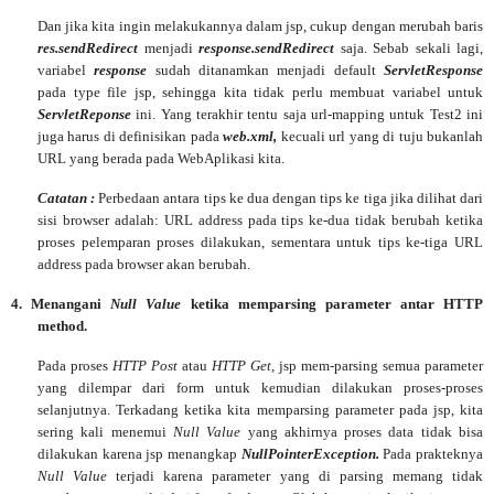
Dan jika kita ingin melakukannya dalam jsp, cukup dengan merubah baris
res.sendRedirect
menjadi
response.sendRedirect
saja. Sebab sekali lagi,
variabel
response
sudah ditanamkan menjadi default
ServletResponse
pada type file jsp, sehingga kita tidak perlu membuat variabel untuk
ServletReponse
ini. Yang terakhir tentu saja url-mapping untuk Test2 ini
juga harus di definisikan pada
web.xml,
kecuali url yang di tuju bukanlah
URL yang berada pada WebAplikasi kita.
Catatan :
Perbedaan antara tips ke dua dengan tips ke tiga jika dilihat dari
sisi browser adalah: URL address pada tips ke-dua tidak berubah ketika
proses pelemparan proses dilakukan, sementara untuk tips ke-tiga URL
address pada browser akan berubah.
4.
Menangani
Null Value
ketika memparsing parameter antar HTTP
method.
Pada proses
HTTP Post
atau
HTTP Get,
jsp mem-parsing semua parameter
yang dilempar dari form untuk kemudian dilakukan proses-proses
selanjutnya. Terkadang ketika kita memparsing parameter pada jsp, kita
sering kali menemui
Null Value
yang akhirnya proses data tidak bisa
dilakukan karena jsp menangkap
NullPointerException.
Pada
prakteknya
Null Value
terjadi
karena parameter yang di parsing memang tidak