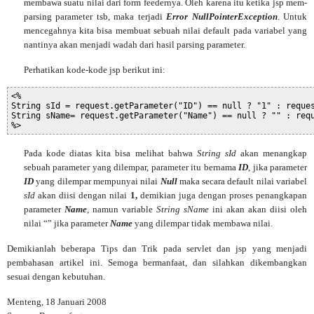
membawa suatu nilai dari form feedernya. Oleh karena itu ketika jsp mem-
parsing parameter tsb, maka terjadi
Error NullPointerException
. Untuk
mencegahnya kita bisa membuat sebuah nilai default pada variabel yang
nantinya akan menjadi wadah dari hasil parsing parameter.
Perhatikan kode-kode jsp berikut ini:
<%
String sId = request.getParameter("ID") == null ? "1" : reque
String sName= request.getParameter("Name") == null ? "" : req
%>
Pada kode diatas kita bisa melihat bahwa
String sId
akan menangkap
sebuah parameter yang dilempar, parameter itu bernama
ID
, jika parameter
ID
yang dilempar mempunyai nilai
Null
maka secara default nilai variabel
sId
akan diisi dengan nilai
1,
demikian juga dengan proses penangkapan
parameter
Name
, namun variable
String sName
ini akan
akan diisi oleh
nilai “” jika parameter
Name
yang dilempar tidak membawa nilai.
Demikianlah beberapa Tips dan Trik pada servlet dan jsp yang menjadi
pembahasan artikel ini. Semoga bermanfaat, dan silahkan dikembangkan
sesuai dengan kebutuhan.
Menteng, 18 Januari 2008