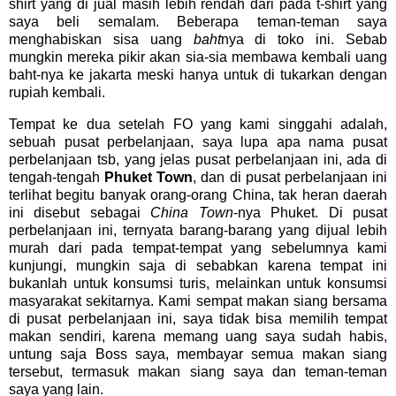
shirt yang di jual masih lebih rendah dari pada t-shirt yang
saya beli semalam. Beberapa teman-teman saya
menghabiskan sisa uang
baht
nya di toko ini. Sebab
mungkin mereka pikir akan sia-sia membawa kembali uang
baht-nya ke jakarta meski hanya untuk di tukarkan dengan
rupiah kembali.
Tempat ke dua setelah FO yang kami singgahi adalah,
sebuah pusat perbelanjaan, saya lupa apa nama pusat
perbelanjaan tsb, yang jelas pusat perbelanjaan ini, ada di
tengah-tengah
Phuket Town
, dan di pusat perbelanjaan ini
terlihat begitu banyak orang-orang China, tak heran daerah
ini disebut sebagai
China Town
-nya Phuket. Di pusat
perbelanjaan ini, ternyata barang-barang yang dijual lebih
murah dari pada tempat-tempat yang sebelumnya kami
kunjungi, mungkin saja di sebabkan karena tempat ini
bukanlah untuk konsumsi turis, melainkan untuk konsumsi
masyarakat sekitarnya. Kami sempat makan siang bersama
di pusat perbelanjaan ini, saya tidak bisa memilih tempat
makan sendiri, karena memang uang saya sudah habis,
untung saja Boss saya, membayar semua makan siang
tersebut, termasuk makan siang saya dan teman-teman
saya yang lain.