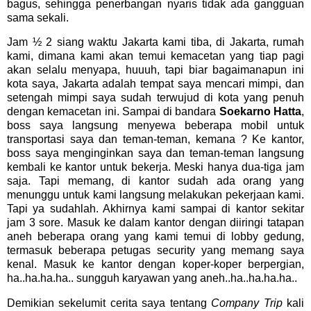
bagus, sehingga penerbangan nyaris tidak ada gangguan
sama sekali.
Jam ½ 2 siang waktu Jakarta kami tiba, di Jakarta, rumah
kami, dimana kami akan temui kemacetan yang tiap pagi
akan selalu menyapa, huuuh, tapi biar bagaimanapun ini
kota saya, Jakarta adalah tempat saya mencari mimpi, dan
setengah mimpi saya sudah terwujud di kota yang penuh
dengan kemacetan ini. Sampai di bandara
Soekarno Hatta
,
boss saya langsung menyewa beberapa mobil untuk
transportasi saya dan teman-teman, kemana ? Ke kantor,
boss saya menginginkan saya dan teman-teman langsung
kembali ke kantor untuk bekerja. Meski hanya dua-tiga jam
saja. Tapi memang, di kantor sudah ada orang yang
menunggu untuk kami langsung melakukan pekerjaan kami.
Tapi ya sudahlah. Akhirnya kami sampai di kantor sekitar
jam 3 sore. Masuk ke dalam kantor dengan diiringi tatapan
aneh beberapa orang yang kami temui di lobby gedung,
termasuk beberapa petugas security yang memang saya
kenal. Masuk ke kantor dengan koper-koper berpergian,
ha..ha.ha.ha.. sungguh karyawan yang aneh..ha..ha.ha.ha..
Demikian sekelumit cerita saya tentang
Company Trip
kali