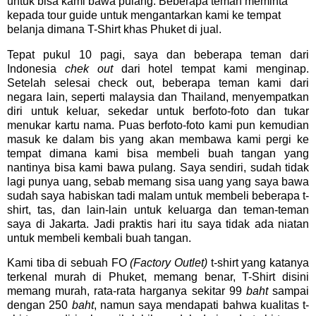
untuk bisa kami bawa pulang. Beberapa teman meminta
kepada tour guide untuk mengantarkan kami ke tempat
belanja dimana T-Shirt khas Phuket di jual.
Tepat pukul 10 pagi, saya dan beberapa teman dari
Indonesia
chek out
dari hotel tempat kami menginap.
Setelah selesai check out, beberapa teman kami dari
negara lain, seperti malaysia dan Thailand, menyempatkan
diri untuk keluar, sekedar untuk berfoto-foto dan tukar
menukar kartu nama. Puas berfoto-foto kami pun kemudian
masuk ke dalam bis yang akan membawa kami pergi ke
tempat dimana kami bisa membeli buah tangan yang
nantinya bisa kami bawa pulang. Saya sendiri, sudah tidak
lagi punya uang, sebab memang sisa uang yang saya bawa
sudah saya habiskan tadi malam untuk membeli beberapa t-
shirt, tas, dan lain-lain untuk keluarga dan teman-teman
saya di Jakarta. Jadi praktis hari itu saya tidak ada niatan
untuk membeli kembali buah tangan.
Kami tiba di sebuah FO
(Factory Outlet)
t-shirt yang katanya
terkenal murah di Phuket, memang benar, T-Shirt disini
memang murah, rata-rata harganya sekitar 99
baht
sampai
dengan 250
baht
, namun saya mendapati bahwa kualitas t-