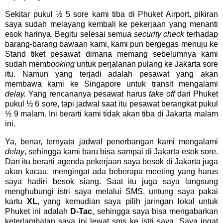
Sekitar pukul ½ 5 sore kami tiba di Phuket Airport, pikiran
saya sudah melayang kembali ke pekerjaan yang menanti
esok harinya. Begitu selesai semua
security check
terhadap
barang-barang bawaan kami, kami pun bergegas menuju ke
Stand tiket pesawat dimana memang sebelumnya kami
sudah mem
booking
untuk perjalanan pulang ke Jakarta sore
itu. Namun yang terjadi adalah pesawat yang akan
membawa kami ke Singapore untuk transit mengalami
delay.
Yang rencananya pesawat harus
take off
dari Phuket
pukul ½ 6 sore, tapi jadwal saat itu pesawat berangkat pukul
½ 9 malam. Ini berarti kami tidak akan tiba di Jakarta malam
ini.
Ya, benar, ternyata jadwal penerbangan kami mengalami
delay
, sehingga kami baru bisa sampai di Jakarta esok sore.
Dan itu berarti agenda pekerjaan saya besok di Jakarta juga
akan kacau, mengingat ada beberapa meeting yang harus
saya hadiri besok siang. Saat itu juga saya langsung
menghubungi istri saya melalui SMS, untung saya pakai
kartu
XL
, yang kemudian saya pilih jaringan lokal untuk
Phuket ini adalah
D-Tac
, sehingga saya bisa mengabarkan
keterlambatan saya ini lewat sms ke istri saya. Saya ingat